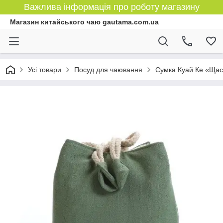
Важлива інформація про роботу магазину
Магазин китайського чаю gautama.com.ua
Усі товари
Посуд для чаювання
Сумка Куай Ке «Щасл