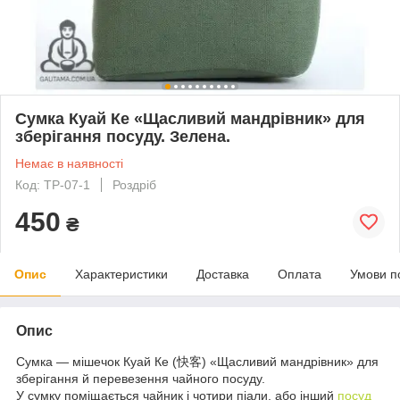
Сумка Куай Ке «Щасливий мандрівник» для
зберігання посуду. Зелена.
Немає в наявності
Код: TP-07-1
Роздріб
450
₴
Опис
Характеристики
Доставка
Оплата
Умови п
Опис
Сумка — мішечок Куай Ке (快客) «Щасливий мандрівник» для
зберігання й перевезення чайного посуду.
У сумку поміщається чайник і чотири піали, або інший
посуд