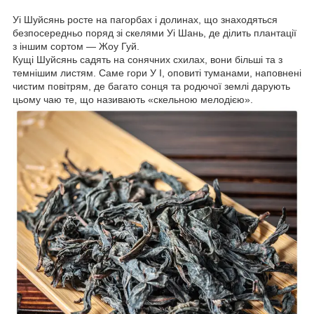
Уі Шуйсянь росте на пагорбах і долинах, що знаходяться
безпосередньо поряд зі скелями Уі Шань, де ділить плантації
з іншим сортом — Жоу Гуй.
Кущі Шуйсянь садять на сонячних схилах, вони більші та з
темнішим листям. Саме гори У І, оповиті туманами, наповнені
чистим повітрям, де багато сонця та родючої землі дарують
цьому чаю те, що називають «скельною мелодією».