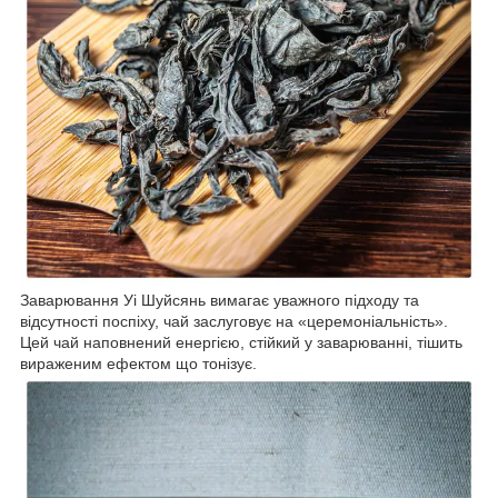
Заварювання Уі Шуйсянь вимагає уважного підходу та
відсутності поспіху, чай заслуговує на «церемоніальність».
Цей чай наповнений енергією, стійкий у заварюванні, тішить
вираженим ефектом що тонізує.