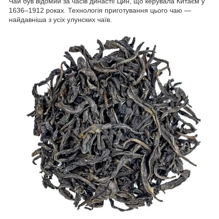
Чай був відомий за часів династії Цин, що керувала Китаєм у
1636–1912 роках. Технологія приготування цього чаю —
найдавніша з усіх улунских чаїв.