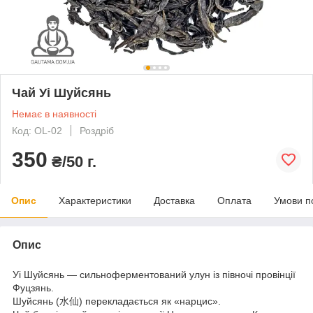
Чай Уі Шуйсянь
Немає в наявності
Код: OL-02
Роздріб
350
₴/50 г.
Опис
Характеристики
Доставка
Оплата
Умови п
Опис
Уі Шуйсянь — сильноферментований улун із півночі провінції
Фуцзянь.
Шуйсянь (水仙) перекладається як «нарцис».