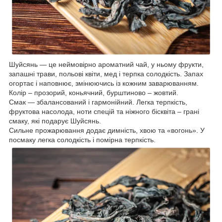
Шуйсянь — це неймовірно ароматний чай, у ньому фрукти,
запашні трави, польові квіти, мед і терпка солодкість. Запах
огортає і наповнює, змінюючись із кожним заварюванням.
Колір – прозорий, коньячний, бурштиново – жовтий.
Смак — збалансований і гармонійний. Легка терпкість,
фруктова насолода, ноти спецій та ніжного бісквіта – грані
смаку, які подарує Шуйсянь.
Сильне прожарювання додає димність, хвою та «вогонь». У
посмаку легка солодкість і помірна терпкість.