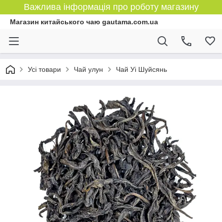
Важлива інформація про роботу магазину
Магазин китайського чаю gautama.com.ua
Усі товари
Чай улун
Чай Уі Шуйсянь