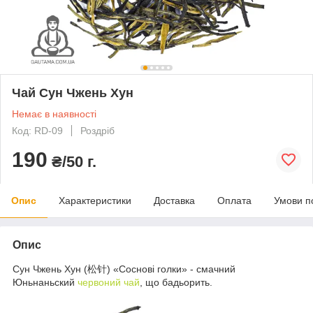
Чай Сун Чжень Хун
Немає в наявності
Код: RD-09
Роздріб
190
₴/50 г.
Опис
Характеристики
Доставка
Оплата
Умови п
Опис
Сун Чжень Хун (松针) «Соснові голки» - смачний
Юньнаньский
червоний чай
, що бадьорить.