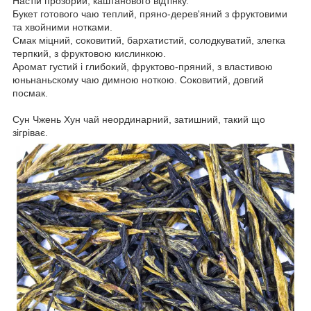
Настій прозорий, каштанового відтінку.
Букет готового чаю теплий, пряно-дерев'яний з фруктовими
та хвойними нотками.
Смак міцний, соковитий, бархатистий, солодкуватий, злегка
терпкий, з фруктовою кислинкою.
Аромат густий і глибокий, фруктово-пряний, з властивою
юньнаньскому чаю димною ноткою. Соковитий, довгий
посмак.
Сун Чжень Хун чай неординарний, затишний, такий що
зігріває.