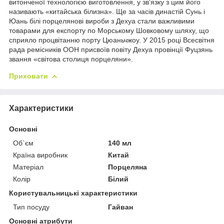
витонченої технологією виготовлення, у зв'язку з цим його
називають «китайська білизна». Ще за часів династій Сунь і
Юань білі порцелянові вироби з Дехуа стали важливими
товарами для експорту по Морському Шовковому шляху, що
сприяло процвітанню порту Цюаньчжоу. У 2015 році Всесвітня
рада ремісників ООН присвоїв повіту Дехуа провінції Фуцзянь
звання «світова столиця порцеляни».
Приховати
Характеристики
Основні
Об`єм
140 мл
Країна виробник
Китай
Матеріал
Порцеляна
Колір
Білий
Користувальницькі характеристики
Тип посуду
Гайван
Основні атрибути