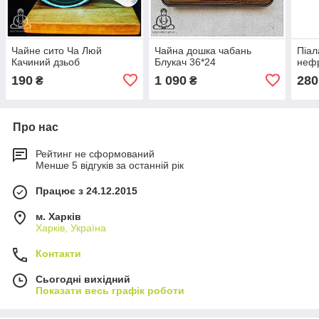
Чайне сито Ча Люй
Чайна дошка чабань
Піал
Качиний дзьоб
Блукач 36*24
нефр
190
1 090
280
₴
₴
Про нас
Рейтинг не сформований
Менше 5 відгуків за останній рік
Працює з 24.12.2015
м. Харків
Харків, Україна
Контакти
Сьогодні вихідний
Показати весь графік роботи