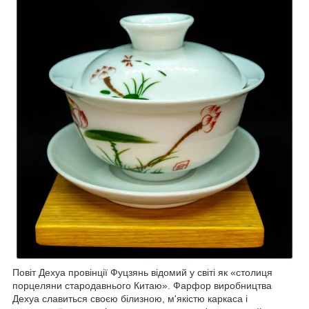
Повіт Дехуа провінції Фуцзянь відомий у світі як «столиця
порцеляни стародавнього Китаю». Фарфор виробництва
Дехуа славиться своєю білизною, м'якістю каркаса і