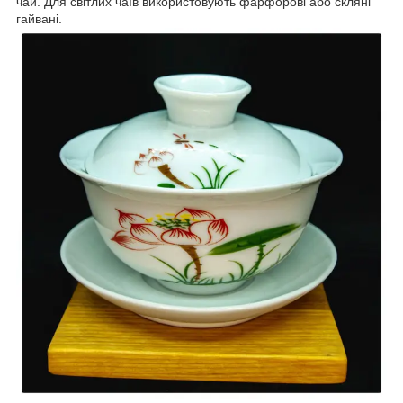
чай. Для світлих чаїв використовують фарфорові або скляні
гайвані.