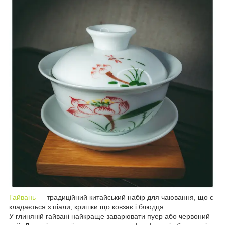
Гайвань
― традиційний китайський набір для чаювання, що с
кладається з піали, кришки що ковзає і блюдця.
У глиняній гайвані найкраще заварювати пуер або червоний