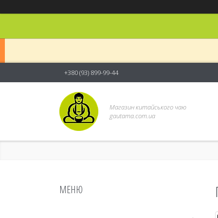
+380 (93) 899-99-44
Магазин китайського чаю
gautama.com.ua