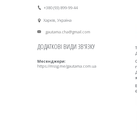
+380 (93) 899-99-44
Харків, Україна
gautama.cha@gmail.com
Месенджери
https://mssg.me/gautama.com.ua