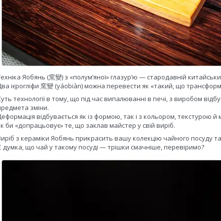
Техніка Яобянь (窯變) з «полум’яної» глазур’ю — стародавній китайськи
Два ієрогліфи 窯變 (yáobiàn) можна перевести як «такий, що трансфор
Суть технології в тому, що під час випалюванні в печі, з виробом від
предмета зміни.
Деформація відбувається як із формою, так і з кольором, текстурою й 
як би «допрацьовує» те, що заклав майстер у свій виріб.
Виріб з кераміки Яобянь прикрасить вашу колекцію чайного посуду та
Є думка, що чай у такому посуді — трішки смачніше, перевіримо?