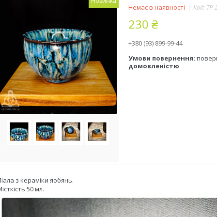
Новинка
Немає в наявності
Код:
TP-
230 ₴
+380 (93) 899-99-44
повер
домовленістю
Піала з кераміки яобянь.
Місткість 50 мл.