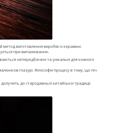
й метод виготовлення виробів із кераміки.
мується при випалюванні».
буваються непередбачені та унікальні для кожного
малюнком глазурі. Філософія процесу в тому, що піч
 долучить до стародавньої китайської традиції.