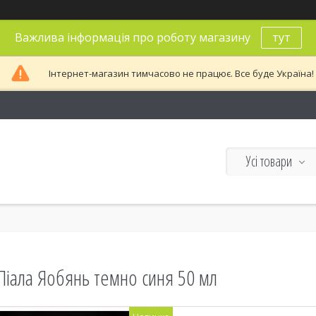
Важлива інформація про роботу магазину
тут
Інтернет-магазин тимчасово не працює. Все буде Україна!
Усі товари
Піала Яобянь темно синя 50 мл