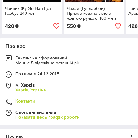
Чайник Жу Яо Нан Гуа
Чахай (Гундаобей)
Гайв
Гарбуз 240 мл
Призма коване скло з
Аром
жовтою ручкою 400 мл з
ситом
420
550
420
₴
₴
Про нас
Рейтинг не сформований
Менше 5 відгуків за останній рік
Працює з 24.12.2015
м. Харків
Харків, Україна
Контакти
Сьогодні вихідний
Показати весь графік роботи
Про нас