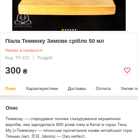
Піала Теммоку Зимове срібло 50 мл
Немає в наявності
Код: TP-222
Роздріб
300
₴
Опис
Характеристики
Доставка
Оплата
Умови п
Опис
Теммоку — стародавня техніка глазурування керамічних
виробів, яка зародилася 800 років тому в Китаї в горах Тянь
Му («Теммоку» — японське прочитання назви китайської гори
Тяньму (кит. 天目, tiānmù — Око небес).