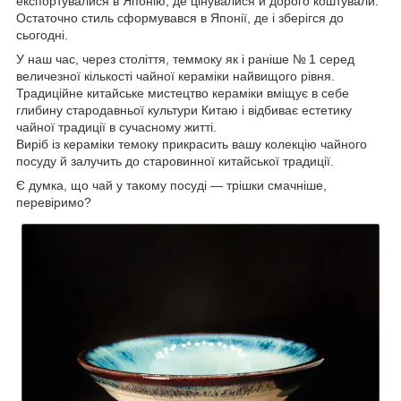
експортувалися в Японію, де цінувалися й дорого коштували.
Остаточно стиль сформувався в Японії, де і зберігся до
сьогодні.
У наш час, через століття, теммоку як і раніше № 1 серед
величезної кількості чайної кераміки найвищого рівня.
Традиційне китайське мистецтво кераміки вміщує в себе
глибину стародавньої культури Китаю і відбиває естетику
чайної традиції в сучасному житті.
Виріб із кераміки темоку прикрасить вашу колекцію чайного
посуду й залучить до старовинної китайської традиції.
Є думка, що чай у такому посуді — трішки смачніше,
перевіримо?