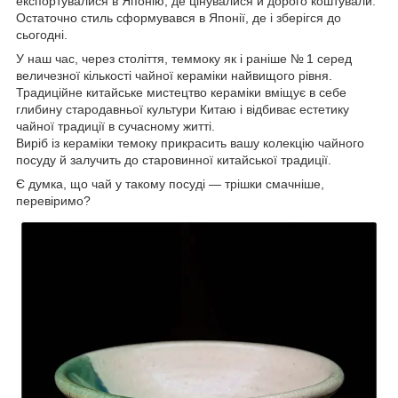
експортувалися в Японію, де цінувалися й дорого коштували.
Остаточно стиль сформувався в Японії, де і зберігся до
сьогодні.
У наш час, через століття, теммоку як і раніше № 1 серед
величезної кількості чайної кераміки найвищого рівня.
Традиційне китайське мистецтво кераміки вміщує в себе
глибину стародавньої культури Китаю і відбиває естетику
чайної традиції в сучасному житті.
Виріб із кераміки темоку прикрасить вашу колекцію чайного
посуду й залучить до старовинної китайської традиції.
Є думка, що чай у такому посуді — трішки смачніше,
перевіримо?