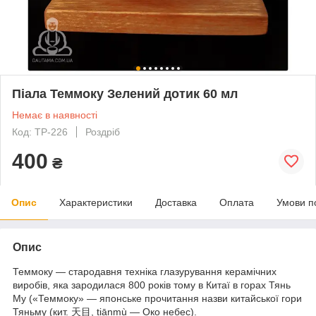
Піала Теммоку Зелений дотик 60 мл
Немає в наявності
Код: TP-226
Роздріб
400
₴
Опис
Характеристики
Доставка
Оплата
Умови п
Опис
Теммоку — стародавня техніка глазурування керамічних
виробів, яка зародилася 800 років тому в Китаї в горах Тянь
Му («Теммоку» — японське прочитання назви китайської гори
Тяньму (кит. 天目, tiānmù — Око небес).