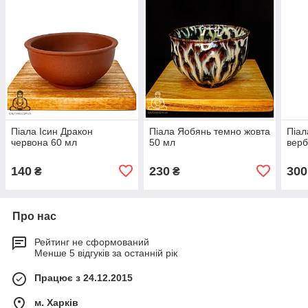
Піала Ісин Дракон
Піала Яобянь темно жовта
Піал
червона 60 мл
50 мл
верб
140
230
300
₴
₴
Про нас
Рейтинг не сформований
Менше 5 відгуків за останній рік
Працює з 24.12.2015
м. Харків