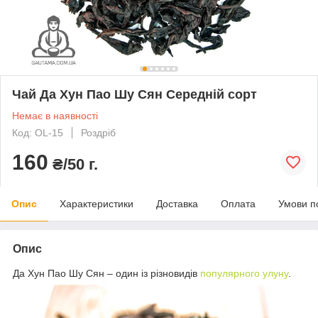
Чай Да Хун Пао Шу Сян Середній сорт
Немає в наявності
Код: OL-15
Роздріб
160
₴/50 г.
Опис
Характеристики
Доставка
Оплата
Умови п
Опис
Да Хун Пао Шу Сян – один із різновидів
популярного улуну
.