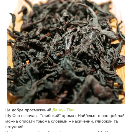
Це добре просмажений
Да Хун Пао
.
Шу Сян означає - "глибокий" аромат. Найбільш точно цей чай
можна описати трьома словами – насичений, глибокий та
потужний.