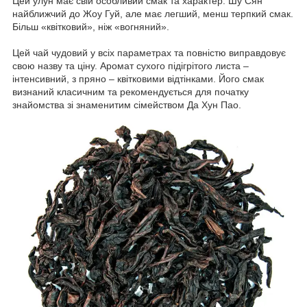
Цей улун має свій особливий смак та характер. Шу Сян
найближчий до Жоу Гуй, але має легший, менш терпкий смак.
Більш «квітковий», ніж «вогняний».
Цей чай чудовий у всіх параметрах та повністю виправдовує
свою назву та ціну. Аромат сухого підігрітого листа –
інтенсивний, з пряно – квітковими відтінками. Його смак
визнаний класичним та рекомендується для початку
знайомства зі знаменитим сімейством Да Хун Пао.