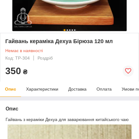
Гайвань кераміка Дехуа Бірюза 120 мл
Немає в наявності
Код: TP-304
Роздріб
350
₴
Опис
Характеристики
Доставка
Оплата
Умови п
Опис
Гайвань з кераміки Дехуа для заварювання китайського чаю