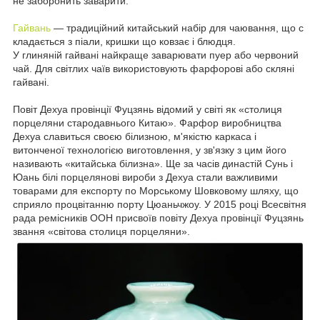
не заборонить заварити.
Гайвань
― традиційний китайський набір для чаювання, що с
кладається з піали, кришки що ковзає і блюдця.
У глиняній гайвані найкраще заварювати пуер або червоний
чай. Для світлих чаїв використовують фарфорові або скляні
гайвані.
Повіт Дехуа провінції Фуцзянь відомий у світі як «столиця
порцеляни стародавнього Китаю». Фарфор виробництва
Дехуа славиться своєю білизною, м'якістю каркаса і
витонченої технологією виготовлення, у зв'язку з цим його
називають «китайська білизна». Ще за часів династій Сунь і
Юань білі порцелянові вироби з Дехуа стали важливими
товарами для експорту по Морському Шовковому шляху, що
сприяло процвітанню порту Цюаньчжоу. У 2015 році Всесвітня
рада ремісників ООН присвоїв повіту Дехуа провінції Фуцзянь
звання «світова столиця порцеляни».