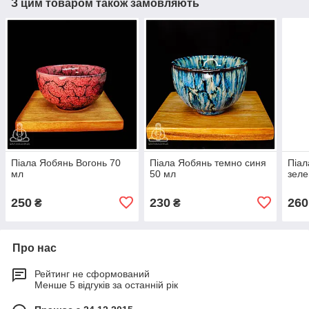
З цим товаром також замовляють
Піала Яобянь Вогонь 70
Піала Яобянь темно синя
Піал
мл
50 мл
зеле
250
230
260
₴
₴
Про нас
Рейтинг не сформований
Менше 5 відгуків за останній рік