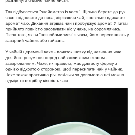
розглянути ближче чайне листя.
Так відбувається "знайомство із чаєм". Щільно берете до рук
чахе і підносите до носа, зігріваючи чай, і повільно вдихаєте
аромат чаю. Дихання зігріває чай і пробуджує аромат. У Китаї
прийнято повністю засовувати ніс у чахе, не соромлячись.
Після того, як ви "познайомилися" з чаєм, його пересипають у
заварний чайник або гайвань.
У чайній церемонії чахе - початок шляху від незнання чаю
для його розуміння перед найважливішим етапом -
заварюванням. Чахе, як правило, має довгасту форму з
однією відкритою стороною, щоб пересипати чай у чайник.
Чахе також практична річ, оскільки за допомогою неї можна
відміряти потрібну кількість чаю.