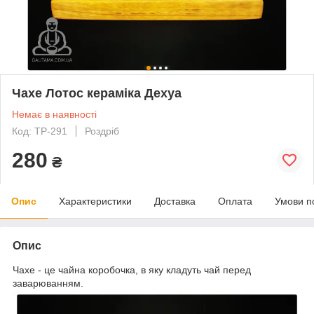
Чахе Лотос кераміка Дехуа
Немає в наявності
Код: TP-291
Роздріб
280
₴
Опис
Характеристики
Доставка
Оплата
Умови п
Опис
Чахе - це чайна коробочка, в яку кладуть чай перед
заварюванням.