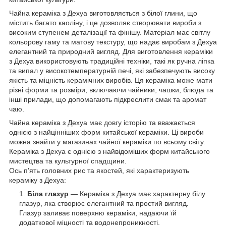
Чайна кераміка з Дехуа виготовляється з білої глини, що
містить багато каоліну, і це дозволяє створювати вироби з
високим ступенем деталізації та фінішу. Матеріал має світлу
кольорову гаму та матову текстуру, що надає виробам з Дехуа
елегантний та природний вигляд. Для виготовлення кераміки
з Дехуа використовують традиційні техніки, такі як ручна ліпка
та випал у високотемпературній печі, які забезпечують високу
якість та міцність керамічних виробів. Ця кераміка може мати
різні форми та розміри, включаючи чайники, чашки, блюда та
інші прилади, що допомагають підкреслити смак та аромат
чаю.
Чайна кераміка з Дехуа має довгу історію та вважається
однією з найцінніших форм китайської кераміки. Ці вироби
можна знайти у магазинах чайної кераміки по всьому світу.
Кераміка з Дехуа є однією з найвідоміших форм китайського
мистецтва та культурної спадщини.
Ось п'ять головних рис та якостей, які характеризують
кераміку з Дехуа:
Біла глазур
— Кераміка з Дехуа має характерну білу
глазур, яка створює елегантний та простий вигляд.
Глазур заливає поверхню кераміки, надаючи їй
додаткової міцності та водонепроникності.