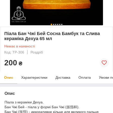
Піала Бан Чжі Бей Сосна Бамбук та Слива
кераміка Дехуа 65 мл
Немає в наявності
Код: TP-306
Роздріб
200
₴
Опис
Характеристики
Доставка
Оплата
Умови п
Опис
Піала з кераміки Дехуа.
Бан Чжі Бей - піала у формі Бан Чжі (扳指杯).
Бан Чжі (扳指) - декоративне кільце для великого пальця