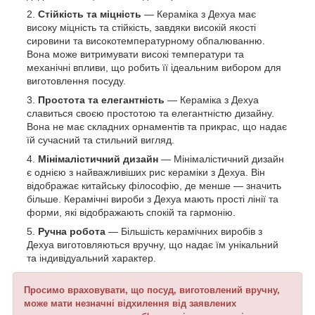
Стійкість та міцність
— Кераміка з Дехуа має
високу міцність та стійкість, завдяки високій якості
сировини та високотемпературному обпалюванню.
Вона може витримувати високі температури та
механічні впливи, що робить її ідеальним вибором для
виготовлення посуду.
Простота та елегантність
— Кераміка з Дехуа
славиться своєю простотою та елегантністю дизайну.
Вона не має складних орнаментів та прикрас, що надає
їй сучасний та стильний вигляд.
Мінімалістичний дизайн
— Мінімалістичний дизайн
є однією з найважливіших рис кераміки з Дехуа. Він
відображає китайську філософію, де менше — значить
більше. Керамічні вироби з Дехуа мають прості лінії та
форми, які відображають спокій та гармонію.
Ручна робота
— Більшість керамічних виробів з
Дехуа виготовляються вручну, що надає їм унікальний
та індивідуальний характер.
Просимо враховувати, що посуд, виготовлений вручну,
може мати незначні відхилення від заявлених