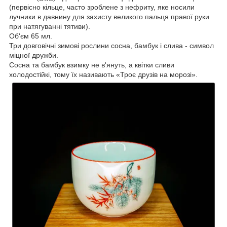
(первісно кільце, часто зроблене з нефриту, яке носили
лучники в давнину для захисту великого пальця правої руки
при натягуванні тятиви).
Об'єм 65 мл.
Три довговічні зимові рослини сосна, бамбук і слива - символ
міцної дружби.
Сосна та бамбук взимку не в'януть, а квітки сливи
холодостійкі, тому їх називають «Троє друзів на морозі».