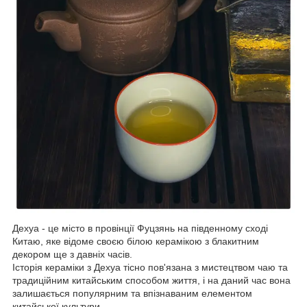
Дехуа - це місто в провінції Фуцзянь на південному сході
Китаю, яке відоме своєю білою керамікою з блакитним
декором ще з давніх часів.
Історія кераміки з Дехуа тісно пов'язана з мистецтвом чаю та
традиційним китайським способом життя, і на даний час вона
залишається популярним та впізнаваним елементом
китайської культури.