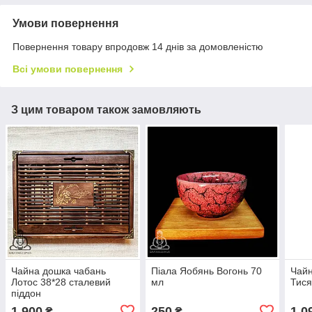
Умови повернення
Повернення товару впродовж 14 днів за домовленістю
Всі умови повернення
З цим товаром також замовляють
Чайна дошка чабань
Піала Яобянь Вогонь 70
Чайн
Лотос 38*28 сталевий
мл
Тися
піддон
1 900
250
1 0
₴
₴