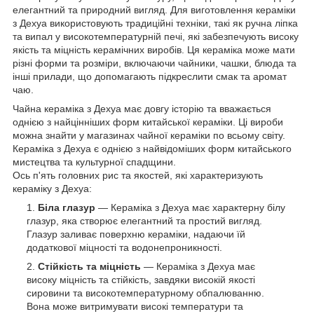
елегантний та природний вигляд. Для виготовлення кераміки
з Дехуа використовують традиційні техніки, такі як ручна ліпка
та випал у високотемпературній печі, які забезпечують високу
якість та міцність керамічних виробів. Ця кераміка може мати
різні форми та розміри, включаючи чайники, чашки, блюда та
інші прилади, що допомагають підкреслити смак та аромат
чаю.
Чайна кераміка з Дехуа має довгу історію та вважається
однією з найцінніших форм китайської кераміки. Ці вироби
можна знайти у магазинах чайної кераміки по всьому світу.
Кераміка з Дехуа є однією з найвідоміших форм китайського
мистецтва та культурної спадщини.
Ось п'ять головних рис та якостей, які характеризують
кераміку з Дехуа:
Біла глазур
— Кераміка з Дехуа має характерну білу
глазур, яка створює елегантний та простий вигляд.
Глазур заливає поверхню кераміки, надаючи їй
додаткової міцності та водонепроникності.
Стійкість та міцність
— Кераміка з Дехуа має
високу міцність та стійкість, завдяки високій якості
сировини та високотемпературному обпалюванню.
Вона може витримувати високі температури та