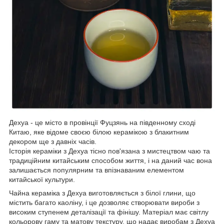
Дехуа - це місто в провінції Фуцзянь на південному сході
Китаю, яке відоме своєю білою керамікою з блакитним
декором ще з давніх часів.
Історія кераміки з Дехуа тісно пов'язана з мистецтвом чаю та
традиційним китайським способом життя, і на даний час вона
залишається популярним та впізнаваним елементом
китайської культури.
Чайна кераміка з Дехуа виготовляється з білої глини, що
містить багато каоліну, і це дозволяє створювати вироби з
високим ступенем деталізації та фінішу. Матеріал має світлу
кольорову гаму та матову текстуру, що надає виробам з Дехуа