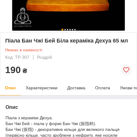
Піала Бан Чжі Бей Біла кераміка Дехуа 65 мл
Немає в наявності
Код: TP-307
Роздріб
190
₴
Опис
Характеристики
Доставка
Оплата
Умови п
Опис
Піала з кераміки Дехуа.
Бан Чжі Бей - піала у формі Бан Чжі (扳指杯).
Бан Чжі (扳指) - декоративне кільце для великого пальця
(первісно кільце, часто зроблене з нефриту, яке носили