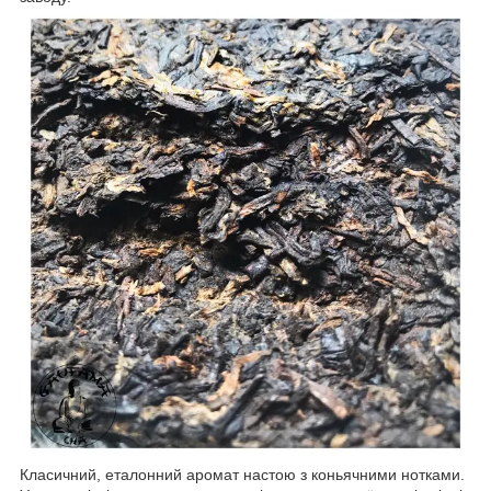
Класичний, еталонний аромат настою з коньячними нотками.