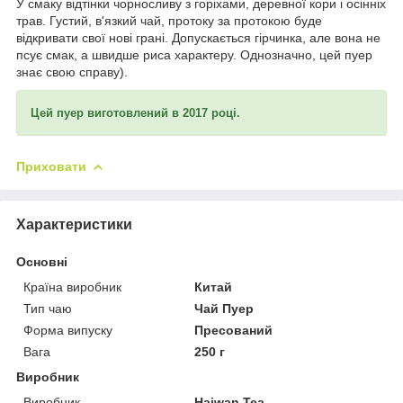
У смаку відтінки чорносливу з горіхами, деревної кори і осінніх
трав. Густий, в'язкий чай, протоку за протокою буде
відкривати свої нові грані. Допускається гірчинка, але вона не
псує смак, а швидше риса характеру. Однозначно, цей пуер
знає свою справу).
Цей пуер виготовлений в 2017 році.
Приховати
Характеристики
Основні
Країна виробник
Китай
Тип чаю
Чай Пуер
Форма випуску
Пресований
Вага
250 г
Виробник
Виробник
Haiwan Tea