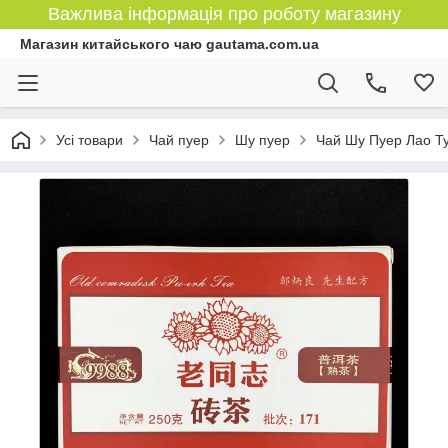
Важлива інформація про роботу магазину
Магазин китайського чаю gautama.com.ua
Усі товари
Чай пуер
Шу пуер
Чай Шу Пуер Лао Ту