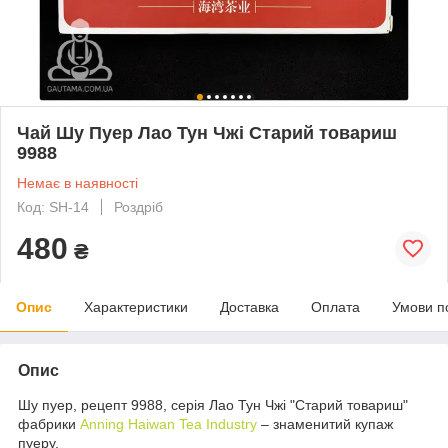
Чай Шу Пуер Лао Тун Чжі Старий товариш
9988
Немає в наявності
Код: SH-14
Роздріб
480
₴
Опис
Характеристики
Доставка
Оплата
Умови п
Опис
Шу пуер, рецепт 9988, серія Лао Тун Чжі "Старий товариш"
фабрики
Anning Haiwan Tea Industry
– знаменитий купаж
пуеру.