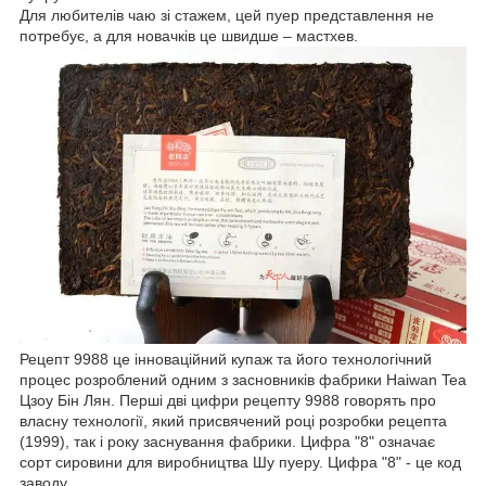
Для любителів чаю зі стажем, цей пуер представлення не
потребує, а для новачків це швидше – мастхев.
Рецепт 9988 це інноваційний купаж та його технологічний
процес розроблений одним з засновників фабрики Haiwan Tea
Цзоу Бін Лян. Перші дві цифри рецепту 9988 говорять про
власну технології, який присвячений році розробки рецепта
(1999), так і року заснування фабрики. Цифра "8" означає
сорт сировини для виробництва Шу пуеру. Цифра "8" - це код
заводу.