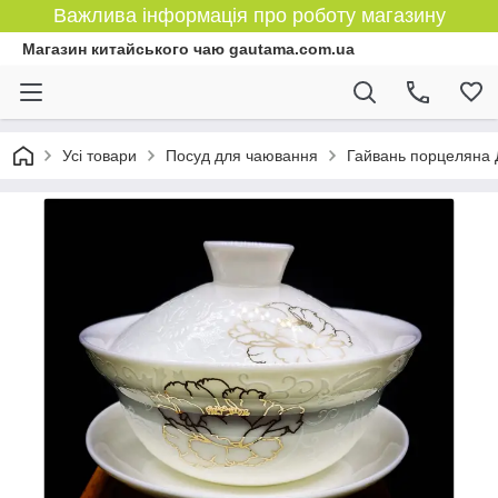
Важлива інформація про роботу магазину
Магазин китайського чаю gautama.com.ua
Усі товари
Посуд для чаювання
Гайвань порцеляна Д