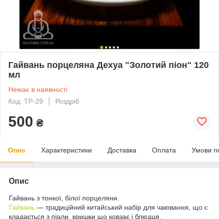
Гайвань порцеляна Дехуа "Золотий піон" 120
мл
Немає в наявності
Код: TP-29
Роздріб
500
₴
Опис
Характеристики
Доставка
Оплата
Умови п
Опис
Гайвань з тонкої, білої порцеляни.
Гайвань
― традиційний китайський набір для чаювання, що с
кладається з піали, кришки що ковзає і блюдця.