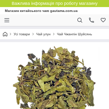
Важлива інформація про роботу магазину
Магазин китайського чаю gautama.com.ua
Усі товари
Чай улун
Чай Чжанпін Шуйсянь