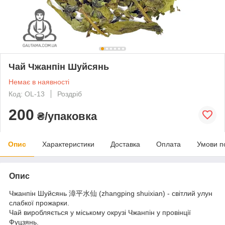
Чай Чжанпін Шуйсянь
Немає в наявності
Код: OL-13
Роздріб
200
₴/упаковка
Опис
Характеристики
Доставка
Оплата
Умови п
Опис
Чжанпін Шуйсянь 漳平水仙 (zhangping shuixian) - світлий улун
слабкої прожарки.
Чай виробляється у міському окрузі Чжанпін у провінції
Фуцзянь.