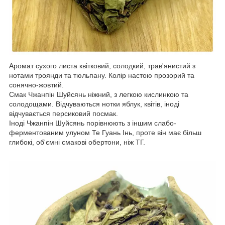
Аромат сухого листа квітковий, солодкий, трав'янистий з
нотами троянди та тюльпану. Колір настою прозорий та
сонячно-жовтий.
Смак Чжанпін Шуйсянь ніжний, з легкою кислинкою та
солодощами. Відчуваються нотки яблук, квітів, іноді
відчувається персиковий посмак.
Іноді Чжанпін Шуйсянь порівнюють з іншим слабо-
ферментованим улуном Те Гуань Інь, проте він має більш
глибокі, об'ємні смакові обертони, ніж ТГ.