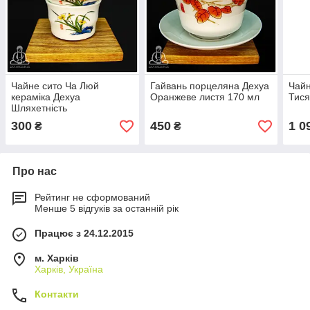
Чайне сито Ча Люй
Гайвань порцеляна Дехуа
Чайн
кераміка Дехуа
Оранжеве листя 170 мл
Тися
Шляхетність
300
450
1 0
₴
₴
Про нас
Рейтинг не сформований
Менше 5 відгуків за останній рік
Працює з 24.12.2015
м. Харків
Харків, Україна
Контакти