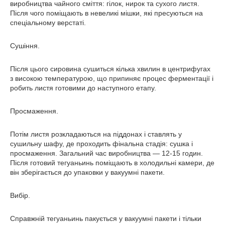
виробництва чайного сміття: гілок, нирок та сухого листя.
Після чого поміщають в невеликі мішки, які пресуються на
спеціальному верстаті.
Сушіння.
Після цього сировина сушиться кілька хвилин в центрифугах
з високою температурою, що припиняє процес ферментації і
робить листя готовими до наступного етапу.
Просмаження.
Потім листя розкладаються на піддонах і ставлять у
сушильну шафу, де проходить фінальна стадія: сушка і
просмаження. Загальний час виробництва — 12-15 годин.
Після готовий тегуаньинь поміщають в холодильні камери, де
він зберігається до упаковки у вакуумні пакети.
Вибір.
Справжній тегуаньинь пакується у вакуумні пакети і тільки