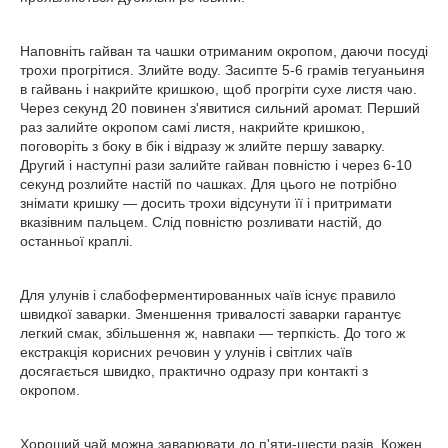
Наповніть гайван та чашки отриманим окропом, даючи посуді
трохи прогрітися. Злийте воду. Засипте 5-6 грамів тегуаньиня
в гайвань і накрийте кришкою, щоб прогріти сухе листя чаю.
Через секунд 20 повинен з'явитися сильний аромат. Перший
раз залийте окропом самі листя, накрийте кришкою,
поговоріть з боку в бік і відразу ж злийте першу заварку.
Другий і наступні рази залийте гайван повністю і через 6-10
секунд розлийте настій по чашках. Для цього не потрібно
знімати кришку — досить трохи відсунути її і притримати
вказівним пальцем. Слід повністю розливати настій, до
останньої краплі.
Для улунів і слабоферментированных чаїв існує правило
швидкої заварки. Зменшення тривалості заварки гарантує
легкий смак, збільшення ж, навпаки — терпкість. До того ж
екстракція корисних речовин у улунів і світлих чаїв
досягається швидко, практично одразу при контакті з
окропом.
Хороший чай можна заварювати до п'яти-шести разів. Кожен