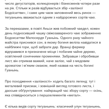
число дегустаторів, колекціонерів і бізнесменів чотири рази
на рік. Стільки ж разів відбувається збір «залізної
Бодхісаттви», і саме цим чаєм заповнений весь ринок —
тегуаньинь вважається одним з найдорожчих сортів чаю.
За переказами, в повіті Аньси жив побожний чаедел, кожен
день подносивший чашку свіжозавареного чаю зображенню
Бодхисаттви Милосердя Гуаньінь. Одного разу чайного
майстра приснився сон, в якому богиня веліла навідатися в
найближчі гори, щоб забрати дар. Вранці фермер
відправився в призначене місце і побачив чайне дерево,
освітлений сонячними променями. Забравши і обробивши
лист, він отримав важкий, наче залізо, чай з медовим
ароматом і м'яким смаком, який назвав на честь богині
Гуаньінь.
Про походження «залізності» ходить багато легенд: тут і
металевий присмак, і зовнішній вигляд готового листа, і
даоське обґрунтування: найкращий час збору сорту — осінь,
яка співвідноситься з першоелементів «метал».
Є кілька видів сорту тегуаньинь: класичний улун тегуаньинь,