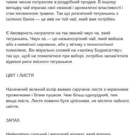
таким чином потрапляє в роздрібний продаж. В іншому
випадку чай втрачає свої смакові і ароматичні властивості і
стає несмачною травою. Так що розсипний тегуаньинь з
скляних банок — це вже не той чай, який вам потрібен.
Є ймовірність натрапити на так званий чжун ча, який
тегуаньинь. Чжун ча — це низькосортний чай, який вийшов
або з неякісної сировини, або у зв'язку з технологічної
помилкою. Він візуально схожий на «залізну Бодхисаттву»,
так що, щоб не помилитися при виборі, потрібно запам'ятати
відмінні риси якісного тегуаньиня.
ЦВІТ І ЛИСТЯ
Насичений зелений колір важких скручене листя з червоними
прожилками і білим пушком. Чим більш однорідний, тим
вище якість. Листя повинні бути цілісними, не містити чайного
сміття.
ЗАПАХ
Неймовірно сильний і виразний аромат, який відразу