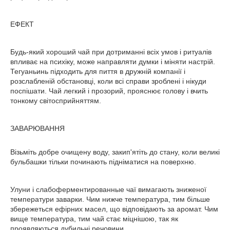
ЕФЕКТ
Будь-який хороший чай при дотриманні всіх умов і ритуалів
впливає на психіку, може направляти думки і міняти настрій.
Тегуаньинь підходить для пиття в дружній компанії і
розслабленій обстановці, коли всі справи зроблені і нікуди
поспішати. Чай легкий і прозорий, прояснює голову і вчить
тонкому світосприйняттям.
ЗАВАРЮВАННЯ
Візьміть добре очищену воду, закип'ятіть до стану, коли великі
бульбашки тільки починають підніматися на поверхню.
Улуни і слабоферментированные чаї вимагають зниженої
температури заварки. Чим нижче температура, тим більше
збережеться ефірних масел, що відповідають за аромат. Чим
вище температура, тим чай стає міцнішою, так як
проявляються дубильні речовини.