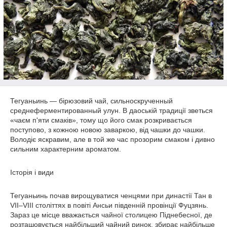
Тегуаньинь — бірюзовий чай, сильноскрученный
среднеферментированный улун. В даоській традиції зветься
«чаєм п'яти смаків», тому що його смак розкривається
поступово, з кожною новою заваркою, від чашки до чашки.
Володіє яскравим, але в той же час прозорим смаком і дивно
сильним характерним ароматом.
Історія і види
Тегуаньинь почав вирощуватися ченцями при династії Тан в
VII–VIII століттях в повіті Ансьи південній провінції Фуцзянь.
Зараз це місце вважається чайної столицею Піднебесної, де
розташовується найбільший чайний ринок, збирає найбільше