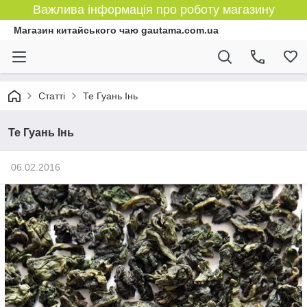
Важлива інформація про роботу магазину
Магазин китайського чаю gautama.com.ua
Статті
Те Гуань Інь
Те Гуань Інь
06.02.2016