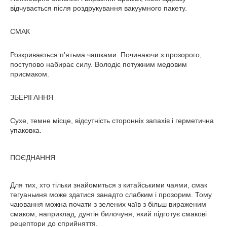
відчувається після роздрукування вакуумного пакету.
СМАК
Розкривається п'ятьма чашками. Починаючи з прозорого,
поступово набирає силу. Володіє потужним медовим
присмаком.
ЗБЕРІГАННЯ
Сухе, темне місце, відсутність сторонніх запахів і герметична
упаковка.
ПОЄДНАННЯ
Для тих, хто тільки знайомиться з китайськими чаями, смак
тегуаньиня може здатися занадто слабким і прозорим. Тому
чаювання можна почати з зелених чаїв з більш вираженим
смаком, наприклад, дунтін билочуня, який підготує смакові
рецептори до сприйняття.