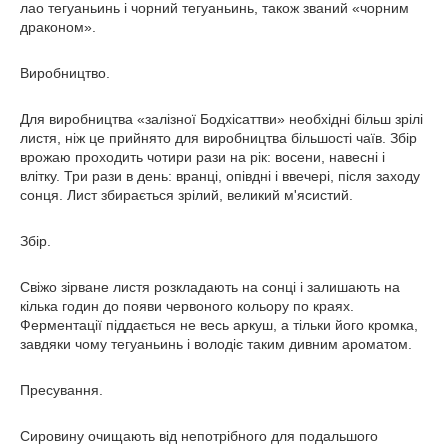
лао тегуаньинь і чорний тегуаньинь, також званий «чорним
драконом».
Виробництво.
Для виробництва «залізної Бодхісаттви» необхідні більш зрілі
листя, ніж це прийнято для виробництва більшості чаїв. Збір
врожаю проходить чотири рази на рік: восени, навесні і
влітку. Три рази в день: вранці, опівдні і ввечері, після заходу
сонця. Лист збирається зрілий, великий м'ясистий.
Збір.
Свіжо зірване листя розкладають на сонці і залишають на
кілька годин до появи червоного кольору по краях.
Ферментації піддається не весь аркуш, а тільки його кромка,
завдяки чому тегуаньинь і володіє таким дивним ароматом.
Пресування.
Сировину очищають від непотрібного для подальшого